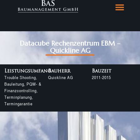
Datacube Rechenzentrum EBM –
Quickline AG
Leistungsumfang
Bauherr
Bauzeit
Trouble Shooting,
Quickline AG
2011-2015
Bauleitung, PQM- &
Finanzcontrolling,
Terminplanung,
Termingarantie