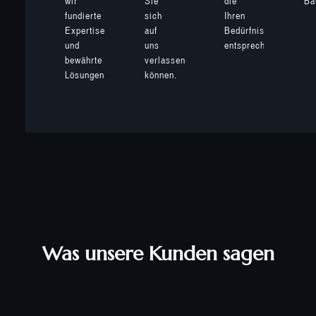
wir
Sie
die
Ba
fundierte
sich
Ihren
Expertise
auf
Bedürfnissen
und
uns
entsprechen.
bewährte
verlassen
Lösungen.
können.
Was unsere Kunden sagen