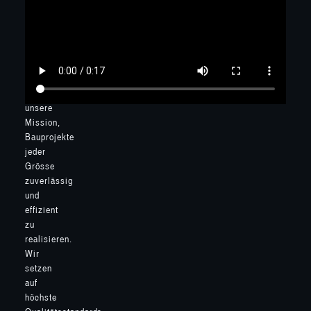
Bei
der
BAS
Baumanagement
GmbH
ist
es
unsere
Mission,
Bauprojekte
jeder
Grösse
zuverlässig
und
effizient
zu
realisieren.
Wir
setzen
auf
höchste