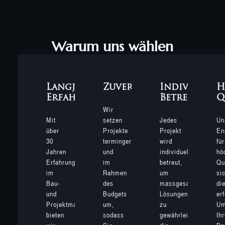
Warum uns wählen
Langjährige
Zuverlässigkeit
Individuell
H
Erfahrung
Betreuung
Q
Wir
Mit
setzen
Jedes
Un
über
Projekte
Projekt
En
30
termingerecht
wird
für
Jahren
und
individuell
hö
Erfahrung
im
betreut,
Qu
im
Rahmen
um
si
Bau-
des
massgeschneiderte
di
und
Budgets
Lösungen
er
Projektmanagement
um,
zu
Um
bieten
sodass
gewährleisten,
Ihr